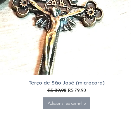
Visualização rápida
Terço de São José (microcord)
Preço normal
Preço promocional
R$ 89,90
R$ 79,90
Adicionar ao carrinho