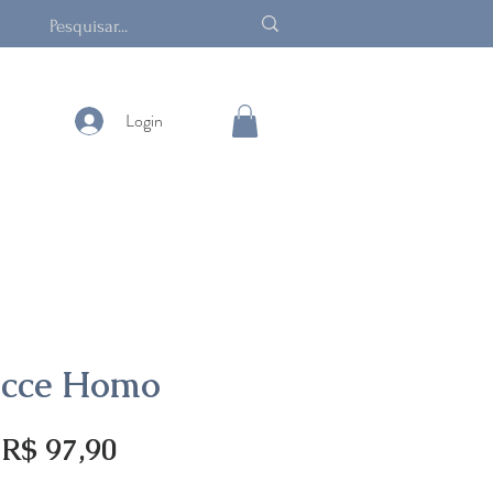
Login
Ecce Homo
Preço
Preço
R$ 97,90
normal
promocional