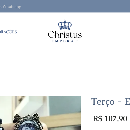
lo Whatsapp
ORAÇÕES
Terço - 
 R$ 107,90 