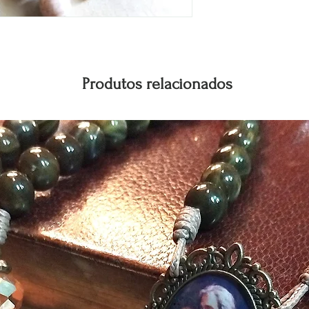
Se quiser seu terço per
pelo WhatsApp:
(14) 9
Produtos relacionados