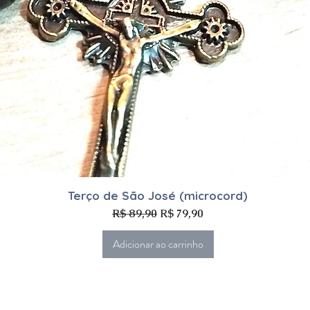
Visualização rápida
Terço de São José (microcord)
Preço normal
Preço promocional
R$ 89,90
R$ 79,90
Adicionar ao carrinho