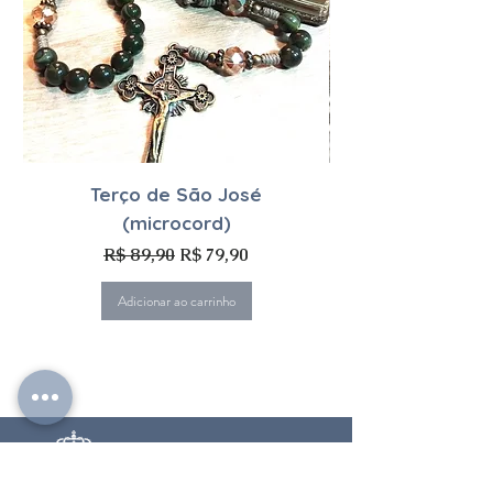
Terço de São José
(microcord)
Preço normal
Preço promocional
R$ 89,90
R$ 79,90
Adicionar ao carrinho