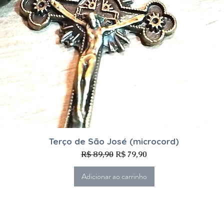
Visualização rápida
Terço de São José (microcord)
Preço normal
Preço promocional
R$ 89,90
R$ 79,90
Adicionar ao carrinho