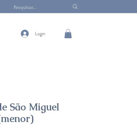
Login
de São Miguel
(menor)
eço