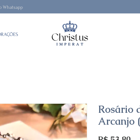
lo Whatsapp
ORAÇÕES
Rosário 
Arcanjo 
Pr
R$ 53,80